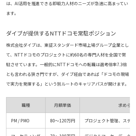
は、AI活用を推進できる即戦力人材のニーズが急速に高まってい
ます。
ダイブが提供するNTTドコモ常駐ポジション
株式会社ダイブは、東証スタンダード市場上場グループ企業とし
て、NTTドコモのプロジェクトに約60名の専門人材を全国で常
駐させています。一般的にNTTドコモへの転職は選考倍率7.3倍
とも言われる狭き門ですが、ダイブ経由であれば「ドコモの現場
で実力を発揮する」という別ルートのキャリアパスが開けます。
職種
月額単価
求められ
PM / PMO
80〜120万円
プロジェクト管理、ステー
マーケティング
70〜100万円
デジタルマーケ、データ分