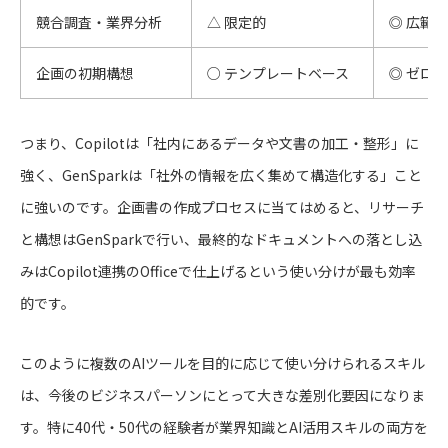
競合調査・業界分析
△ 限定的
◎ 広範
企画の初期構想
○ テンプレートベース
◎ ゼロ
つまり、Copilotは「社内にあるデータや文書の加工・整形」に
強く、GenSparkは「社外の情報を広く集めて構造化する」こと
に強いのです。企画書の作成プロセスに当てはめると、リサーチ
と構想はGenSparkで行い、最終的なドキュメントへの落とし込
みはCopilot連携のOfficeで仕上げるという使い分けが最も効率
的です。
このように複数のAIツールを目的に応じて使い分けられるスキル
は、今後のビジネスパーソンにとって大きな差別化要因になりま
す。特に40代・50代の経験者が業界知識とAI活用スキルの両方を