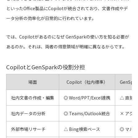
といったOffice製品にCopilotが統合されており、文書作成やデ
ータ分析の効率化が日常的に行われています。
では、Copilotがあるのになぜ GenSparkの使い方を知る必要が
あるのか。それは、両者の得意領域が明確に異なるからです。
CopilotとGenSparkの役割分担
場面
Copilot（社内標準）
GenSp
社内文書の作成・編集
◎ Word/PPT/Excel連携
△ 直接
社内データの分析
◎ Teams/Outlook統合
× アク
外部市場リサーチ
△ Bing検索ベース
◎ マル