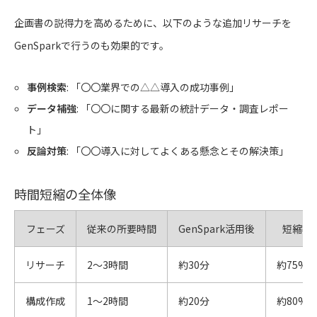
企画書の説得力を高めるために、以下のような追加リサーチを
GenSparkで行うのも効果的です。
事例検索
: 「〇〇業界での△△導入の成功事例」
データ補強
: 「〇〇に関する最新の統計データ・調査レポー
ト」
反論対策
: 「〇〇導入に対してよくある懸念とその解決策」
時間短縮の全体像
フェーズ
従来の所要時間
GenSpark活用後
短縮率
リサーチ
2〜3時間
約30分
約75%
構成作成
1〜2時間
約20分
約80%