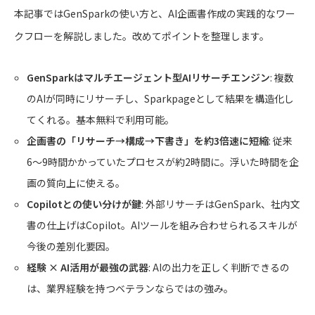
本記事ではGenSparkの使い方と、AI企画書作成の実践的なワー
クフローを解説しました。改めてポイントを整理します。
GenSparkはマルチエージェント型AIリサーチエンジン
: 複数
のAIが同時にリサーチし、Sparkpageとして結果を構造化し
てくれる。基本無料で利用可能。
企画書の「リサーチ→構成→下書き」を約3倍速に短縮
: 従来
6〜9時間かかっていたプロセスが約2時間に。浮いた時間を企
画の質向上に使える。
Copilotとの使い分けが鍵
: 外部リサーチはGenSpark、社内文
書の仕上げはCopilot。AIツールを組み合わせられるスキルが
今後の差別化要因。
経験 × AI活用が最強の武器
: AIの出力を正しく判断できるの
は、業界経験を持つベテランならではの強み。