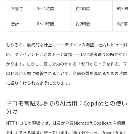
下書き
3〜4時間
約1時間
約70%
合計
6〜9時間
約2時間
約3倍速
もちろん、最終的な仕上げ——デザインの調整、社内レビュー対
応、クライアントごとのトーン調整——には従来通りの時間がか
かります。しかし、最も労力のかかる「ゼロからイチを作る」プ
ロセスが大幅に短縮されることで、企画の質を高めるための時間
に振り向けられるようになります。
ドコモ常駐現場でのAI活用：Copilotとの使い
分け
NTTドコモの現場では、社員が全員Microsoft Copilotの有償版
を利用できる環境が整っています。WordやExcel、PowerPoint