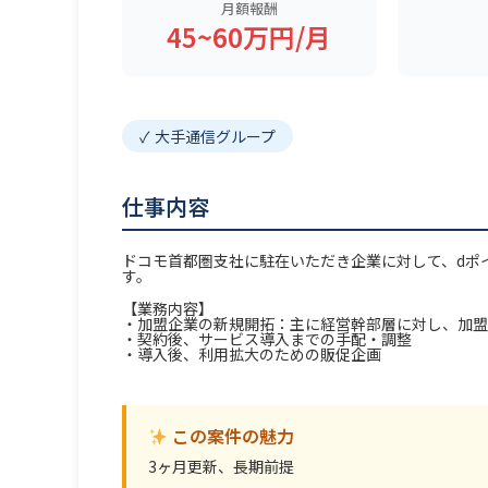
月額報酬
45~60万円/月
大手通信グループ
仕事内容
ドコモ首都圏支社に駐在いただき企業に対して、dポ
す。
【業務内容】
・加盟企業の新規開拓：主に経営幹部層に対し、加盟
・契約後、サービス導入までの手配・調整
・導入後、利用拡大のための販促企画
この案件の魅力
3ヶ月更新、長期前提