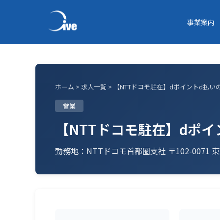
事業案内
ホーム
>
求人一覧
> 【NTTドコモ駐在】dポイントd払
営業
【NTTドコモ駐在】dポ
勤務地：NTTドコモ首都圏支社 〒102-007