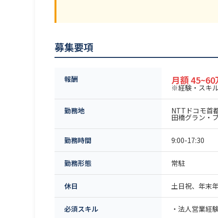
募集要項
月額 45~6
報酬
※経験・スキ
勤務地
NTTドコモ首都
田橋グラン・
勤務時間
9:00-17:30
勤務形態
常駐
休日
土日祝、年末
必須スキル
・法人営業経験